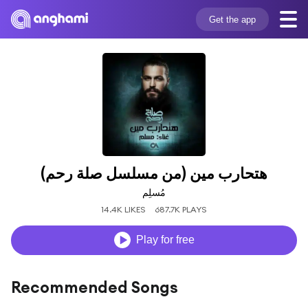
Get the app
هتحارب مين (من مسلسل صلة رحم)
مُسلِم
14.4K LIKES
687.7K PLAYS
Play for free
Recommended Songs