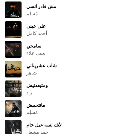
مش قادر انسى
مُسلِم
على عينى
أحمد كامل
سامحي
يحيي علاء
شاب عشريناتي
شاهر
ومتبعدنيش
زاد
ماتتحبيش
مُسلِم
لأنك لسه عيل خام
احمد مشعل