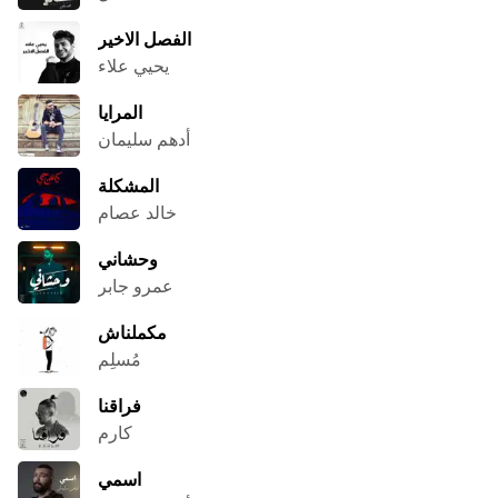
الفصل الاخير
يحيي علاء
المرايا
أدهم سليمان
المشكلة
خالد عصام
وحشاني
عمرو جابر
مكملناش
مُسلِم
فراقنا
كارم
اسمي