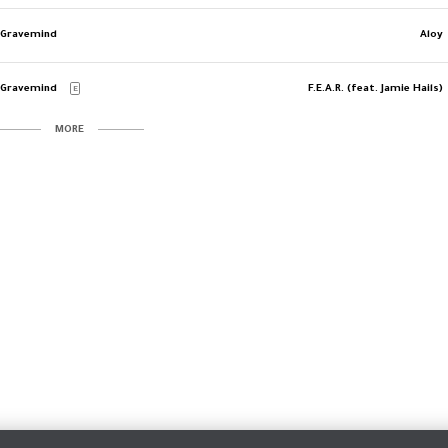
Gravemind
Aloy
Gravemind
F.E.A.R. (feat. Jamie Hails)
E
MORE