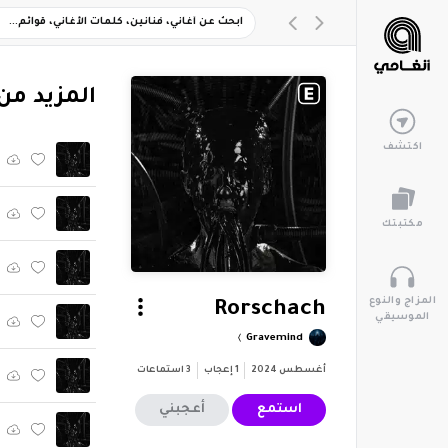
‏المزيد من ألبوم 
اكتشف
مكتبتك
المزاج والنوع
Rorschach
الموسيقي
Gravemind
أغسطس 2024
1
إعجاب
3
استماعات
استمع
أعجبني