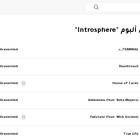
"Introsphere"
Gravemind
>_TERMINAL
Gravemind
Deathtouch
Gravemind
House of Cards
E
Gravemind
Anhedonia (feat. Reba Meyers)
Gravemind
Failstate (feat. Mick Gordon)
E
Gravemind
True Life