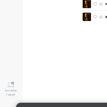
M
B
Installer
l'appli