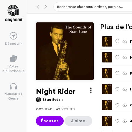
Plus de l
I
Découvrir
Votre
bibliothèque
Night Rider
Humeur et
Genre
Stan Getz
O
OCT. 1962
49
ÉCOUTES
Écouter
J'aime