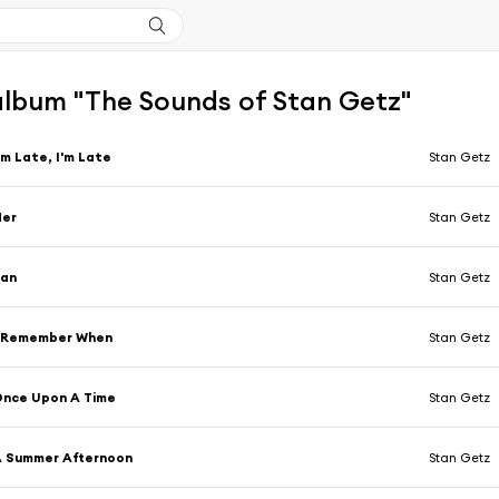
'album "The Sounds of Stan Getz"
'm Late, I'm Late
Stan Getz
Her
Stan Getz
Pan
Stan Getz
I Remember When
Stan Getz
nce Upon A Time
Stan Getz
A Summer Afternoon
Stan Getz