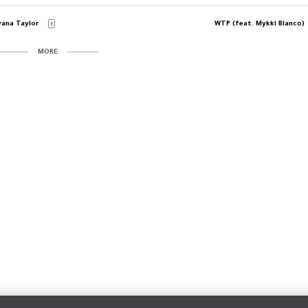
yana Taylor
WTP (feat. Mykki Blanco)
E
MORE