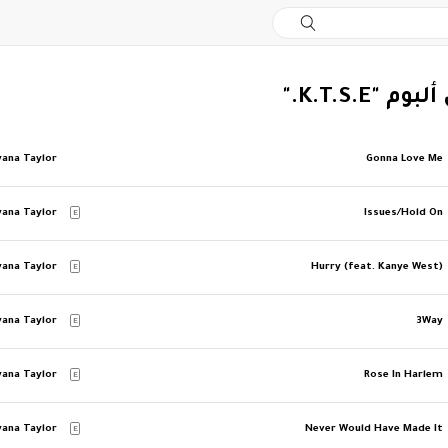
 "K.T.S.E."
yana Taylor
Gonna Love Me
yana Taylor
Issues/Hold On
E
yana Taylor
Hurry (feat. Kanye West)
E
yana Taylor
3Way
E
yana Taylor
Rose In Harlem
E
yana Taylor
Never Would Have Made It
E