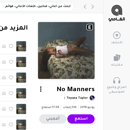
‏المزيد من ألبوم
اكتشف
مكتبتك
المزاج والنوع
No Manners
الموسيقي
Teyana Taylor
يونيو 2018
336
إعجاب
17.0K
استماع
استمع
أعجبني