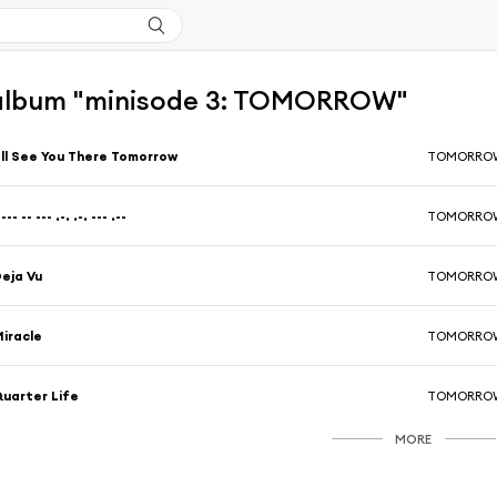
l'album "minisode 3: TOMORROW"
’ll See You There Tomorrow
TOMORROW
 --- -- --- .-. .-. --- .--
TOMORROW
eja Vu
TOMORROW
iracle
TOMORROW
uarter Life
TOMORROW
MORE