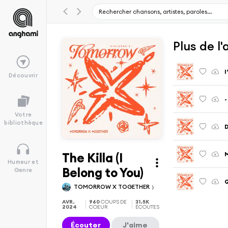
Plus de 
I
Découvrir
-
Votre
bibliothèque
D
The Killa (I
M
Humeur et
Belong to You)
Genre
Q
TOMORROW X TOGETHER
AVR.
960
COUPS DE
31.5K
2024
COEUR
ÉCOUTES
Écouter
J'aime