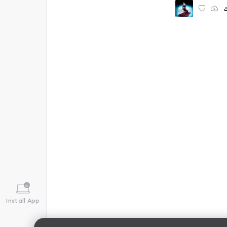
ّك
Install App