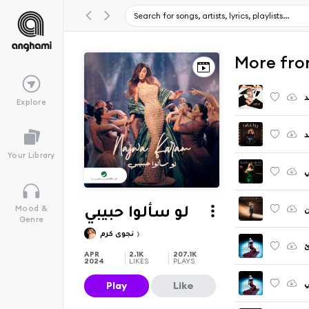
د
Explore
د
Your Library
ي
ن
Mood &
لو سألوا حبيبي
Genre
نجوى كرم
ئ
APR
2.1K
207.1K
2024
LIKES
PLAYS
ي
Play
Like