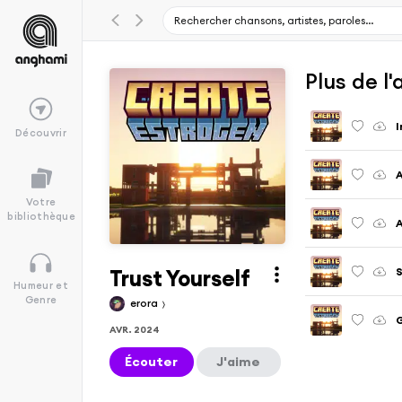
Plus de l
I
Découvrir
A
Votre
bibliothèque
A
Trust Yourself
S
Humeur et
Genre
erora
AVR. 2024
Écouter
J'aime