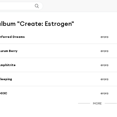
'album "Create: Estrogen"
nferred Dreams
erora
urum Berry
erora
mphitrite
erora
leeping
erora
G03C
erora
MORE