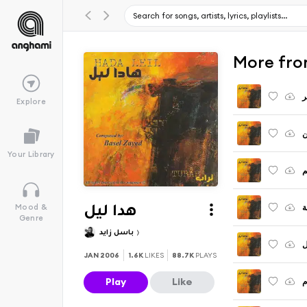
ر
Explore
ن
Your Library
ة
Mood &
هدا ليل
Genre
باسل زايد
ل
JAN 2006
1.6K
LIKES
88.7K
PLAYS
Play
Like
م