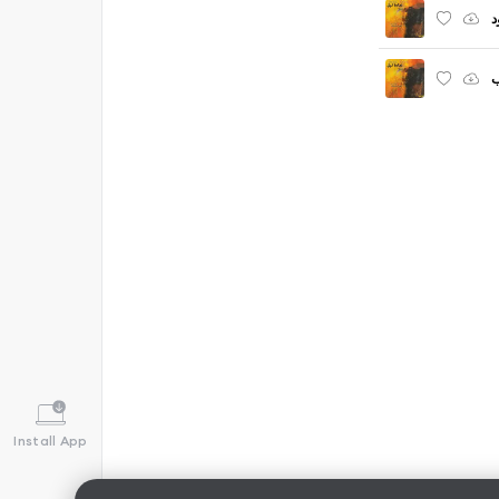
د
Install App