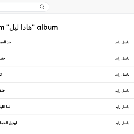
More from "هادا ليل" album
باسل زايد
حد العم
باسل زايد
جني
باسل زايد
كم
باسل زايد
خلق
باسل زايد
لما اللي
باسل زايد
لهديل الحما