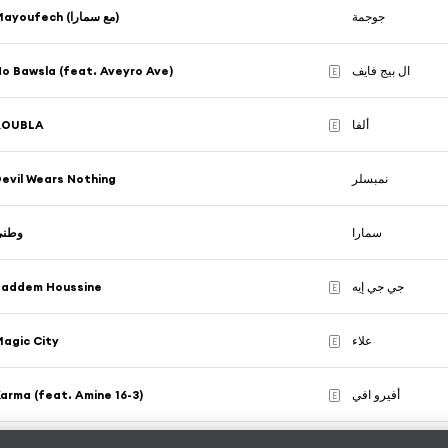
جوجمة
Mayoufech (مع سمارا)
o Bawsla (feat. Aveyro Ave)
ال بيج فايف
E
ROUBLA
ألفا
E
evil Wears Nothing
نمبسلر
سمارا
وطني
Saddem Houssine
جي جي إيه
E
agic City
علاء
E
arma (feat. Amine 16-3)
أفيرو افي
E