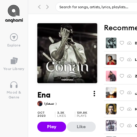
Recomme
Explore
L
Your Library
Ena
س
Mood &
Genre
سمارا
OCT
3.3K
139.8K
2023
LIKES
PLAYS
Play
Like