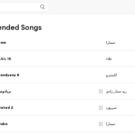
nded Songs
Dam
سمارا
.V.L 15
علاء
Zandyeny 8
كاسترو
ريد ستار رادي
بربادو
E
Hated 2
سربون
E
Cuba
سمارا
E