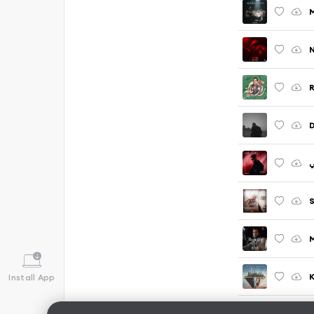
N
D
M
K
Install App