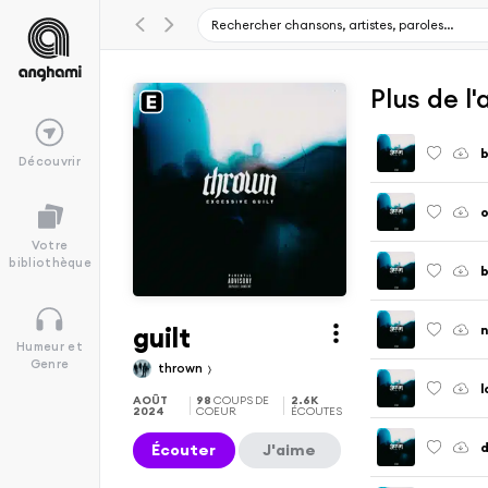
Plus de l
b
Découvrir
o
Votre
bibliothèque
b
guilt
n
Humeur et
Genre
thrown
l
AOÛT
98
COUPS DE
2.6K
2024
COEUR
ÉCOUTES
d
Écouter
J'aime