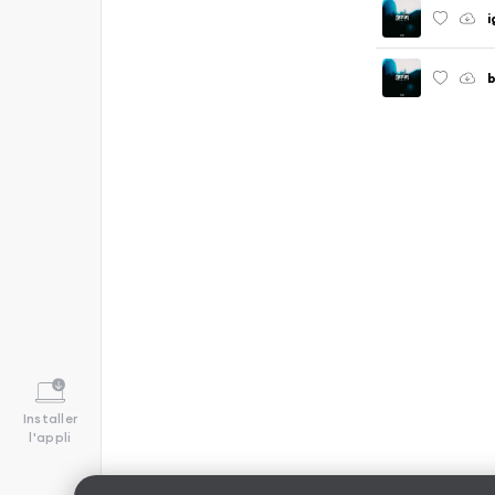
i
b
Installer
l'appli