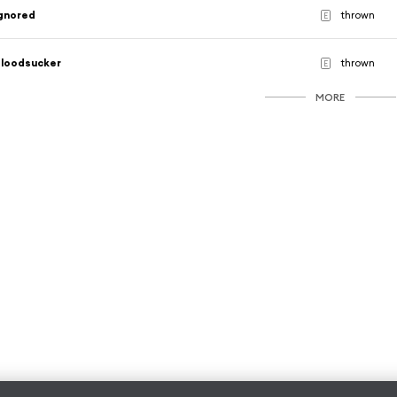
gnored
thrown
E
loodsucker
thrown
E
MORE