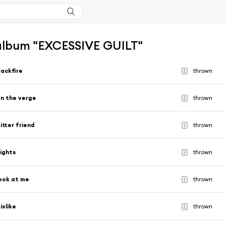
'album "EXCESSIVE GUILT"
ackfire
thrown
E
n the verge
thrown
E
itter friend
thrown
E
ights
thrown
E
ook at me
thrown
E
islike
thrown
E