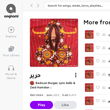
د
Explore
ى
Your Library
د
ح
Mood &
حرير
Genre
Bedouin Burger, Lynn Adib &
Zeid Hamdan
ة
MAY 2024
264
LIKES
9.6K
PLAYS
و
Play
Like