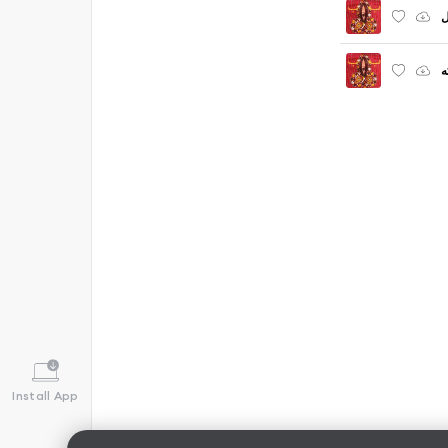
ل
ه
Install App