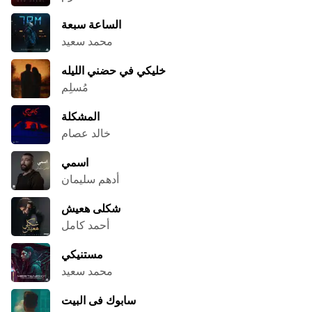
الساعة سبعة
محمد سعيد
خليكي في حضني الليله
مُسلِم
المشكلة
خالد عصام
اسمي
أدهم سليمان
شكلى هعيش
أحمد كامل
مستنيكي
محمد سعيد
سابوك فى البيت