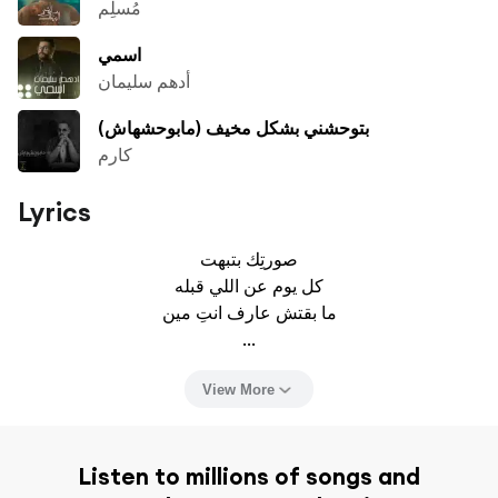
مُسلِم
اسمي
أدهم سليمان
بتوحشني بشكل مخيف (مابوحشهاش)
كارم
Lyrics
صورتِك بتبهت

كل يوم عن اللي قبله

ما بقتش عارف انتِ مين

...
View More
Listen to millions of songs and