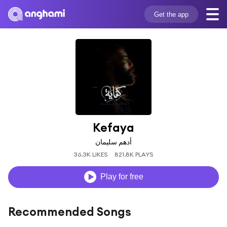
Get the app
Kefaya
أدهم سليمان
36.3K LIKES
821.8K PLAYS
Play for free
Recommended Songs