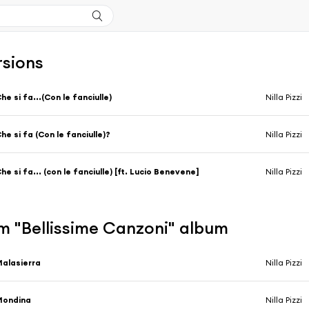
rsions
he si fa...(Con le fanciulle)
Nilla Pizzi
he si fa (Con le fanciulle)?
Nilla Pizzi
he si fa... (con le fanciulle) [ft. Lucio Benevene]
Nilla Pizzi
m "Bellissime Canzoni" album
alasierra
Nilla Pizzi
Mondina
Nilla Pizzi