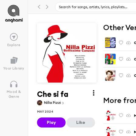
Other Ve
C
Explore
C
Your Library
C
Che si fa
Mood &
Genre
More fro
Nilla Pizzi
MAY 2024
M
Play
Like