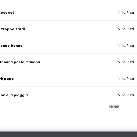
ocoricò
Nilla Pizzi
 troppo tardi
Nilla Pizzi
Bongo bongo
Nilla Pizzi
añana por la mañana
Nilla Pizzi
Oh papa
Nilla Pizzi
on è la pioggia
Nilla Pizzi
MORE