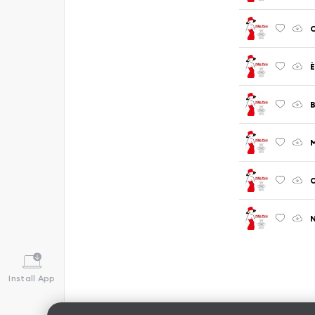
C
È
M
N
Install App