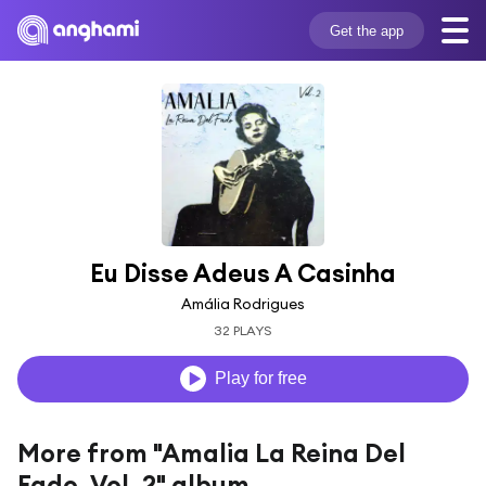
Get the app
Eu Disse Adeus A Casinha
Amália Rodrigues
32 PLAYS
Play for free
More from "Amalia La Reina Del
Fado, Vol. 2" album