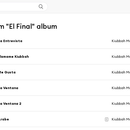
 "El Final" album
a Entrevista
Kiubbah M
Llamame Kiubbah
Kiubbah M
Me Gusta
Kiubbah M
La Ventana
Kiubbah M
a Ventana 2
Kiubbah M
Arabe
Kiubbah M
E