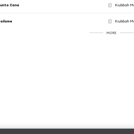
Punta Cana
Kiubbah M
E
ailame
Kiubbah M
E
MORE