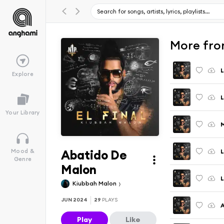
More from
L
Explore
Your Library
Abatido De
Mood &
Genre
Malon
L
Kiubbah Malon
JUN 2024
29
PLAYS
Play
Like