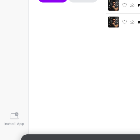
B
Install App