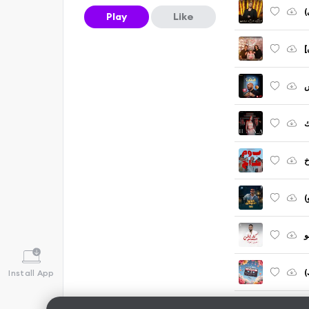
)
Play
Like
]
ك
خ
)
و
Install App