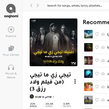
Recomme
)
Explore
ا
Your Library
ى
ك
Mood &
تيجي زي ما تيجي
Genre
(من فيلم ولاد
)
رزق 3)
بوسي و نوردو
ه
JUN
60.0K
3.5M
2024
LIKES
PLAYS