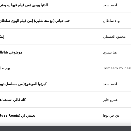
احمد سعد
الدنيا يومين (من فيلم فيها ايه يعنى
بهاء سلطان
حب حياتي (مع منة شلبي) [من فيلم الهوى سلطان
محمود العسيلي
إيش
هنا يسري
موضوعي شاغل
Tameem Youness, 
بوم طا
احمد سعد
كبرتوا الموضوع( من مسلسل ديبو
عمرو جابر
كله قالي اشمعنا ه
دي جي يوفا
بعتيني لي (Jazz Remix)