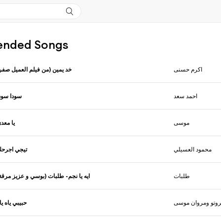
nded Songs
اكرم حسنى
خد يمين (من فيلم العميل صفر
احمد سعد
سودا سود
موسى
يا معد
محمود العسيلي
تيجي اجرح
طلبات
ايه يا نجم- طلبات (بوسي و عزيز مرقة
حبيبي ياه يا