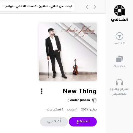
اكتشف
مكتبتك
المزاج والنوع
New Thing
الموسيقي
Andre Jubran
يونيو 2024
1
إعجاب
6
استماعات
استمع
أعجبني