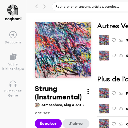
Autres V
S
Découvrir
S
Votre
bibliothèque
Plus de l
Strung
Humeur et
F
(Instrumental)
Genre
Atmosphere, Slug & Ant
S
OCT. 2021
Écouter
J'aime
C