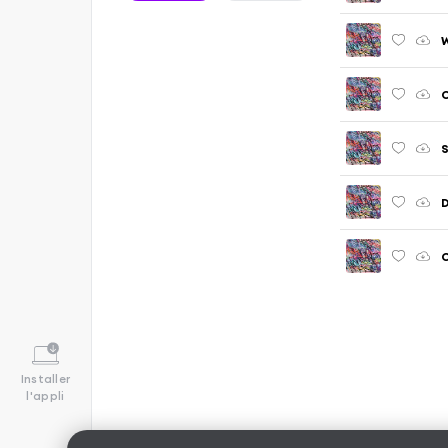
W
C
S
D
C
Installer
l'appli