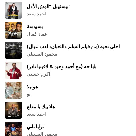
بيستهبل "الوش الأول"
احمد سعد
بسبوسة
عماد كمال
احلي تحية (من فيلم السلم والثعبان: لعب عيال)
محمود العسيلي
بابا جه (مع أحمد وحيد & لافينيا نادر)
اكرم حسنى
هوليلا
ابو
هلا بيك يا مدلع
احمد سعد
ترابا تاتي
محمود العسيلي