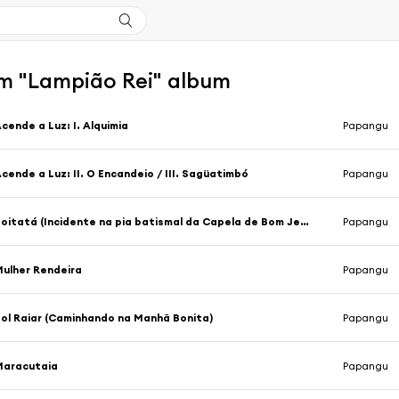
m "Lampião Rei" album
cende a Luz: I. Alquimia
Papangu
cende a Luz: II. O Encandeio / III. Sagüatimbó
Papangu
Boitatá (Incidente na pia batismal da Capela de Bom Jesus dos Aflitos)
Papangu
ulher Rendeira
Papangu
ol Raiar (Caminhando na Manhã Bonita)
Papangu
Maracutaia
Papangu