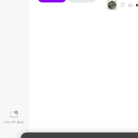
R
Install App