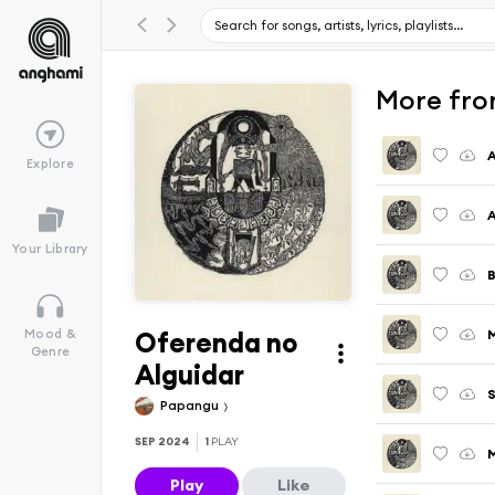
More fro
A
Explore
A
Your Library
Oferenda no
M
Mood &
Genre
Alguidar
S
Papangu
SEP 2024
1
PLAY
Play
Like