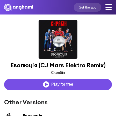
Get the app
Еволюція (CJ Mars Elektro Remix)
Скрябін
Play for free
Other Versions
Еволюція