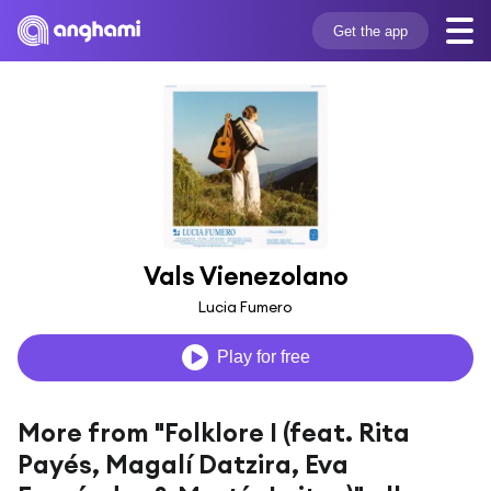
Get the app
Vals Vienezolano
Lucia Fumero
Play for free
More from "Folklore I (feat. Rita
Payés, Magalí Datzira, Eva