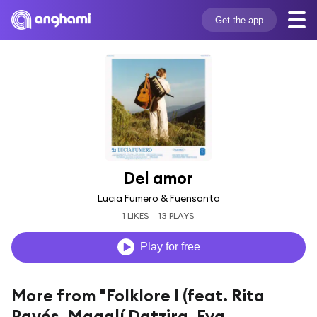
Get the app
Del amor
Lucia Fumero & Fuensanta
1 LIKES
13 PLAYS
Play for free
More from "Folklore I (feat. Rita
Payés, Magalí Datzira, Eva