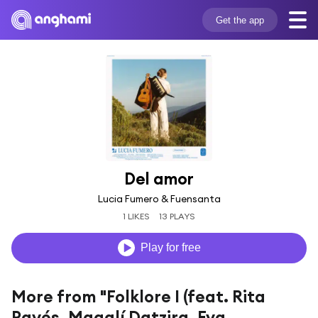
Get the app
Del amor
Lucia Fumero & Fuensanta
1 LIKES
13 PLAYS
Play for free
More from "Folklore I (feat. Rita
Payés, Magalí Datzira, Eva