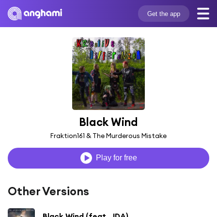
Get the app
Black Wind
Fraktion161 & The Murderous Mistake
Play for free
Other Versions
Black Wind (feat. JDA)