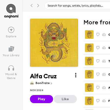
More fro
C
Explore
Your Library
T
Alfa Cruz
Mood &
Genre
Bonifrate
A
NOV 2024
Play
Like
F