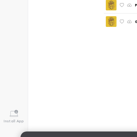
P
G
Install App