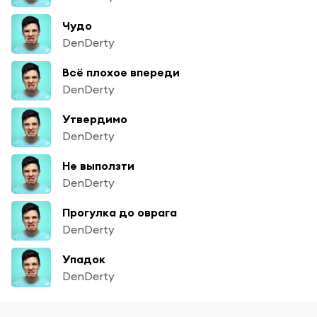
Чудо
DenDerty
Всё плохое впереди
DenDerty
Утвердимо
DenDerty
Не выползти
DenDerty
Прогулка до оврага
DenDerty
Упадок
DenDerty