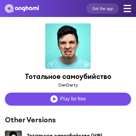
Get the app
Тотальное самоубийство
DenDerty
Play for free
Other Versions
Тотальное самоубийство (VIP)