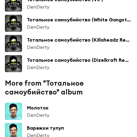
DenDerty
Тотальное самоубийство (White Gangster Remix)
DenDerty
Тотальное самоубийство (Killaheadz Remix)
DenDerty
Тотальное самоубийство (Dizelkraft Remix)
DenDerty
More from "Тотальное
самоубийство" album
Молоток
DenDerty
Варежки тулуп
DenDerty