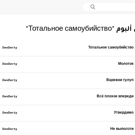
Тотальное самоуби"
DenDerty
Тотальное самоубийство
DenDerty
Молоток
DenDerty
Варежки тулуп
DenDerty
Всё плохое впереди
DenDerty
Утвердимо
DenDerty
Не выползти