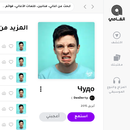
‏المزيد من ألبوم "йство
اكتشف
مكتبتك
المزاج والنوع
Чудо
الموسيقي
DenDerty
أبريل 2015
استمع
أعجبني