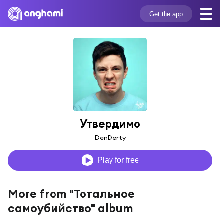
Get the app
Утвердимо
DenDerty
Play for free
More from "Тотальное
самоубийство" album