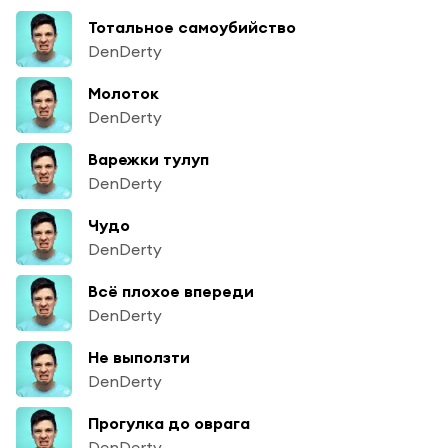
Тотальное самоубийство
DenDerty
Молоток
DenDerty
Варежки тулуп
DenDerty
Чудо
DenDerty
Всё плохое впереди
DenDerty
Не выползти
DenDerty
Прогулка до оврага
DenDerty