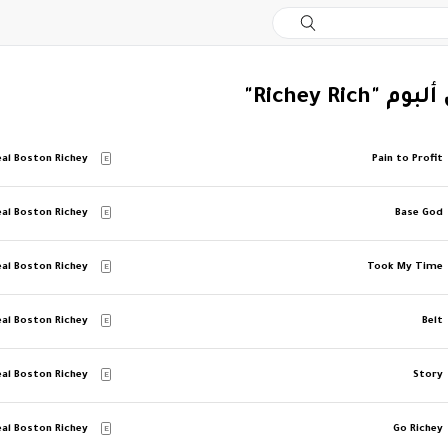
"Richey Rich"
eal Boston Richey
Pain to Profit
E
eal Boston Richey
Base God
E
eal Boston Richey
Took My Time
E
eal Boston Richey
Belt
E
eal Boston Richey
Story
E
eal Boston Richey
Go Richey
E