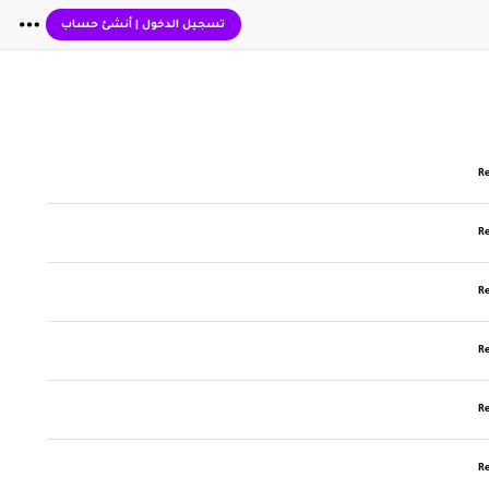
تسجيل الدخول
|
أنشئ حساب
R
R
R
R
R
R