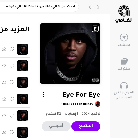
‏المزيد من ألبوم 
اكتشف
مكتبتك
المزاج والنوع
Eye For Eye
الموسيقي
Real Boston Richey
نوفمبر 2024
3
إعجابات
112
استماع
استمع
أعجبني