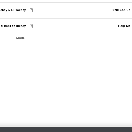
ichey & Lil Yachty
Still Gon Go
E
eal Boston Richey
Help Me
E
MORE