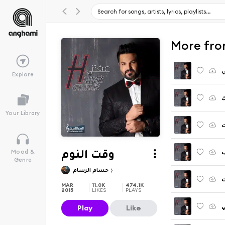
ي
Explore
ك
Your Library
ب
Mood &
وقت النوم
Genre
حسام الرسام
ت
MAR
11.0K
474.1K
2015
LIKES
PLAYS
ي
Play
Like