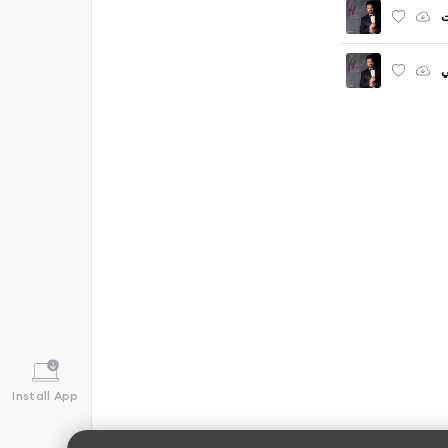
ت
ي
Install App