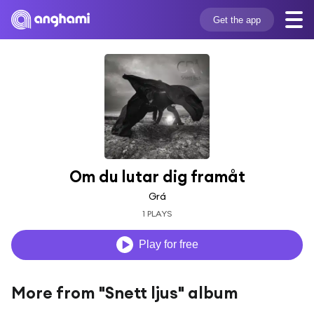
Get the app
Om du lutar dig framåt
Grá
1 PLAYS
Play for free
More from "Snett ljus" album