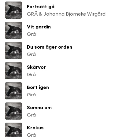
Fortsätt gå
GRÅ & Johanna Björneke Wirgård
Vit gardin
Grá
Du som äger orden
Grá
Skärvor
Grá
Bort igen
Grá
Somna om
Grá
Krokus
Grá