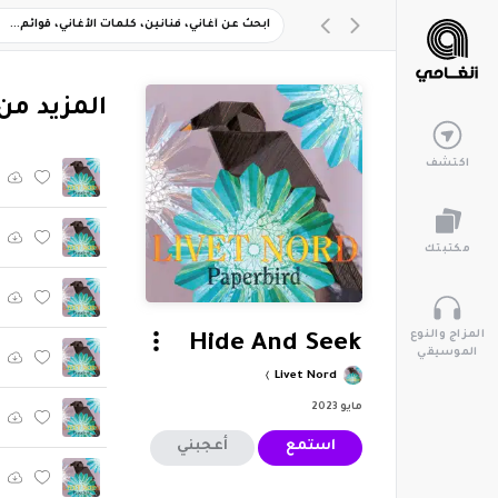
‏المزيد من ألبوم
اكتشف
مكتبتك
المزاج والنوع
Hide And Seek
الموسيقي
Livet Nord
مايو 2023
استمع
أعجبني