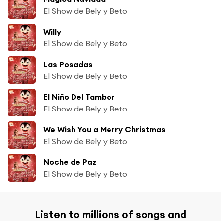
El Show de Bely y Beto
Willy
El Show de Bely y Beto
Las Posadas
El Show de Bely y Beto
El Niño Del Tambor
El Show de Bely y Beto
We Wish You a Merry Christmas
El Show de Bely y Beto
Noche de Paz
El Show de Bely y Beto
Listen to millions of songs and