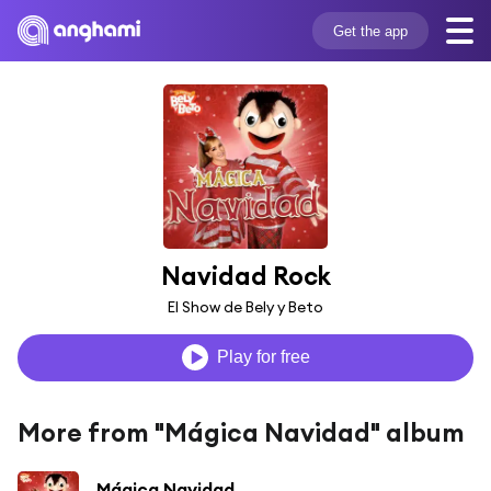
Get the app
Navidad Rock
El Show de Bely y Beto
Play for free
More from "Mágica Navidad" album
Mágica Navidad