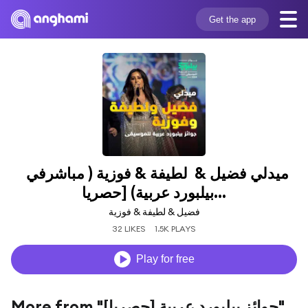
Get the app
ميدلي فضيل &  لطيفة & فوزية ( مباشرفي  
بيلبورد عربية) [حصريا...
فضيل & لطيفة & فوزية
32 LIKES
1.5K PLAYS
Play for free
More from "جوائز بيلبورد عربية [حصريا]"