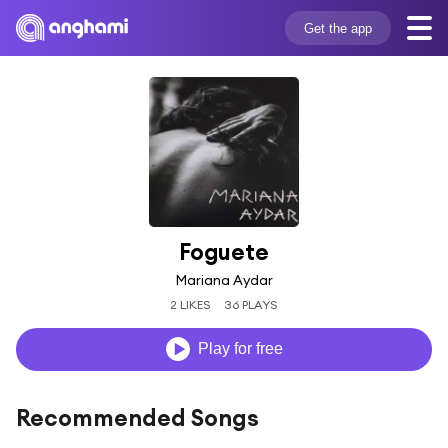
Get the app
Foguete
Mariana Aydar
2 LIKES
36 PLAYS
Play for free
Recommended Songs