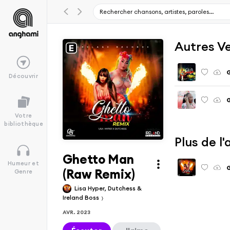
Autres V
G
Découvrir
Votre
bibliothèque
Plus de l
Ghetto Man
Humeur et
G
(Raw Remix)
Genre
Lisa Hyper, Dutchess &
Ireland Boss
AVR. 2023