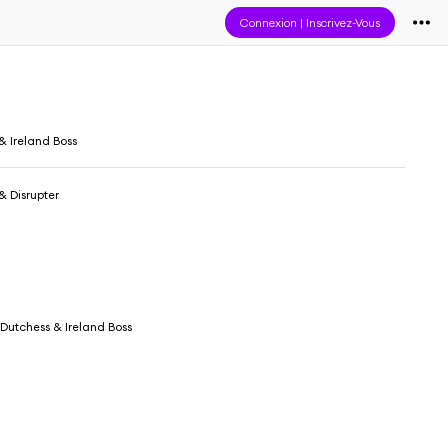
Connexion
|
Inscrivez-Vous
& Ireland Boss
& Disrupter
 Dutchess & Ireland Boss