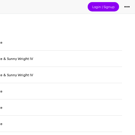
Login
|
Signup
te
te & Sunny Wright IV
te & Sunny Wright IV
te
te
te