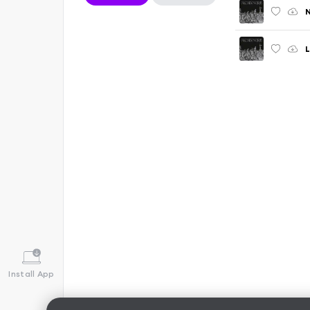
N
L
Install App