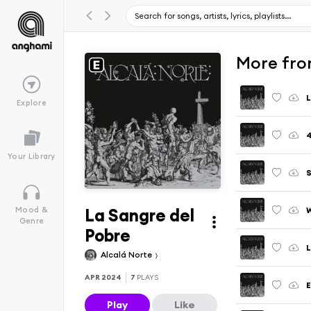
More fro
L
Explore
Your Library
La Sangre del
Mood &
Genre
Pobre
L
Alcalá Norte
APR 2024
7
PLAYS
E
Play
Like