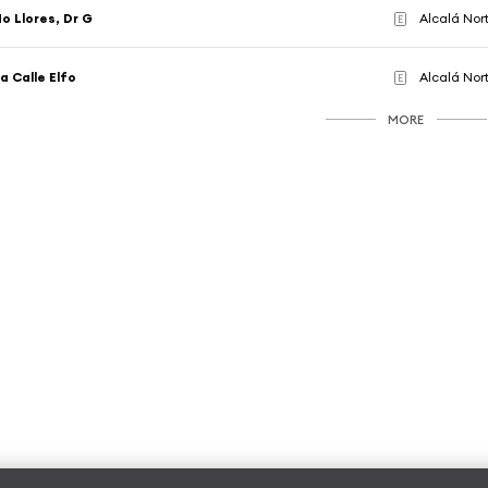
o Llores, Dr G
Alcalá Nor
E
a Calle Elfo
Alcalá Nor
E
MORE