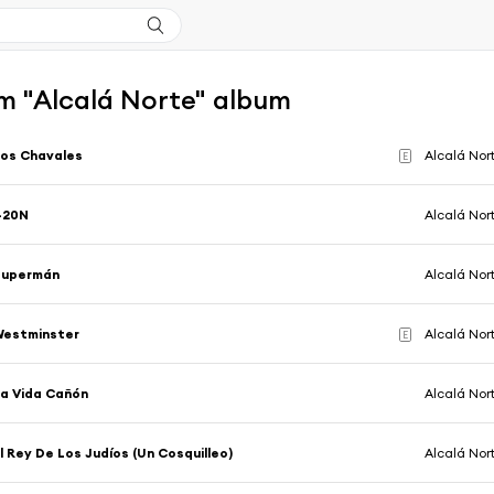
m "Alcalá Norte" album
os Chavales
Alcalá Nor
E
420N
Alcalá Nor
Supermán
Alcalá Nor
Westminster
Alcalá Nor
E
a Vida Cañón
Alcalá Nor
l Rey De Los Judíos (Un Cosquilleo)
Alcalá Nor