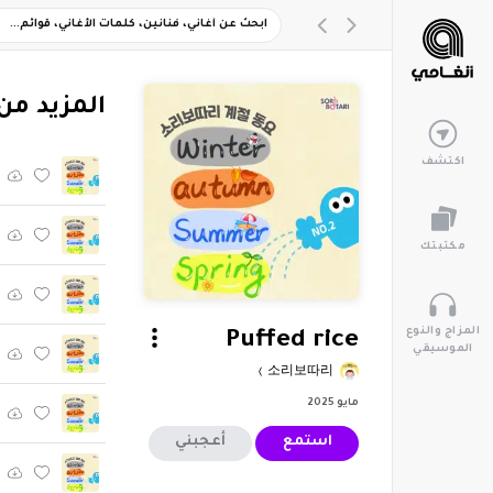
‏المزيد من ألبوم "dren's song 2
اكتشف
مكتبتك
المزاج والنوع
Puffed rice
الموسيقي
소리보따리
مايو 2025
استمع
أعجبني