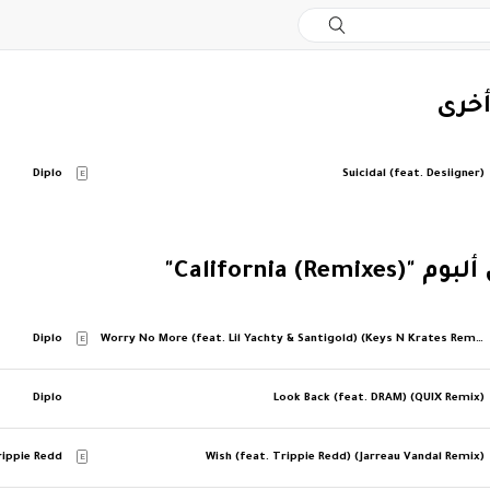
أخرى
Diplo
Suicidal (feat. Desiigner)
E
California (Rem)"
Diplo
Worry No More (feat. Lil Yachty & Santigold) (Keys N Krates Remix)
E
Diplo
Look Back (feat. DRAM) (QUIX Remix)
rippie Redd
Wish (feat. Trippie Redd) (Jarreau Vandal Remix)
E