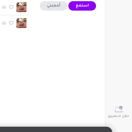
استمع
أعجبني
حمّل التطبيق