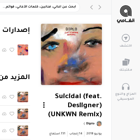
‏إصدارات 
اكتشف
مكتبتك
‏المزيد من ألبوم "ixes
المزاج والنوع
Suicidal (feat.
الموسيقي
Desiigner)
(UNKWN Remix)
Diplo
يونيو 2018
14
إعجاب
731
استماع