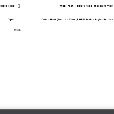
rippie Redd
Wish (feat. Trippie Redd) (Fallon Remix)
E
Diplo
Color Blind (feat. Lil Xan) (TWERL & Max Styler Remix)
MORE