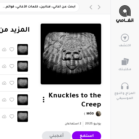
‏المزيد من ألبوم "Abyss
اكتشف
مكتبتك
المزاج والنوع
Knuckles to the
الموسيقي
Creep
MÖD
يونيو 2025
2
استماعان
استمع
أعجبني