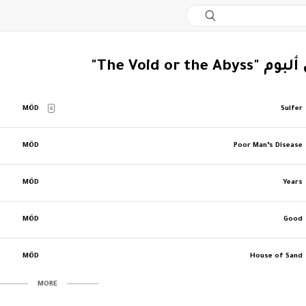
The Void or the "
MÖD
Sulfer
E
MÖD
Poor Man’s Disease
MÖD
Years
MÖD
Good
MÖD
House of Sand
MORE