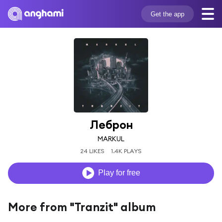
Get the app
Леброн
MARKUL
24 LIKES
1.4K PLAYS
Play for free
More from "Tranzit" album