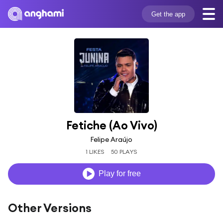
Get the app
Fetiche (Ao Vivo)
Felipe Araújo
1 LIKES
50 PLAYS
Play for free
Other Versions