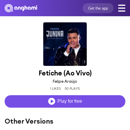
Get the app
Fetiche (Ao Vivo)
Felipe Araújo
1 LIKES
50 PLAYS
Play for free
Other Versions