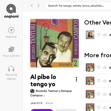
Other Ve
A
Explore
More fro
Your Library
E
Al pibe lo
Mood &
Genre
E
tengo yo
Ricardo Tanturi y Enrique
C
Campos
JAN 1970
1
PLAY