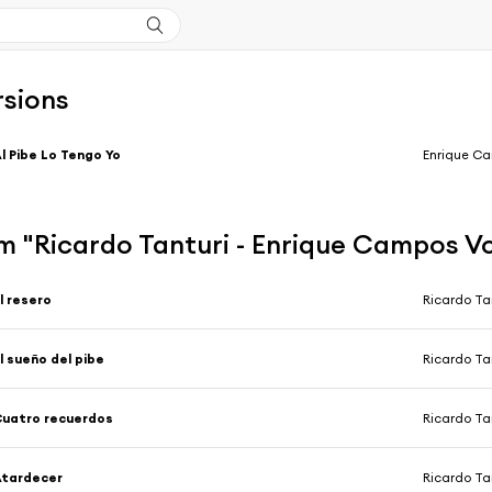
rsions
l Pibe Lo Tengo Yo
Enrique C
m "Ricardo Tanturi - Enrique Campos Vo
l resero
Ricardo Ta
l sueño del pibe
Ricardo Ta
uatro recuerdos
Ricardo Ta
Atardecer
Ricardo Ta