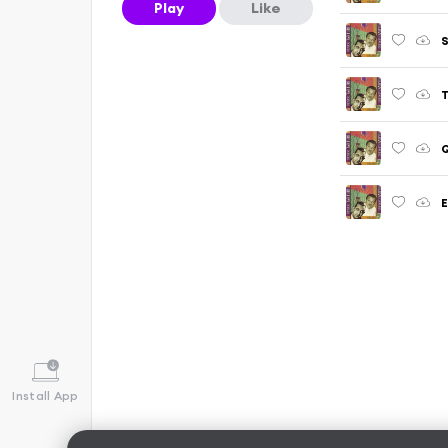
Play
Like
S
E
Install App