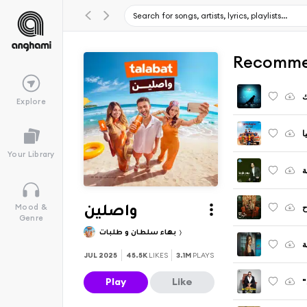
Recomme
ك
Explore
ا
Your Library
ة
ح
Mood &
واصلين
Genre
بهاء سلطان و طلبات
ة
JUL 2025
45.5K
LIKES
3.1M
PLAYS
Play
Like
ل