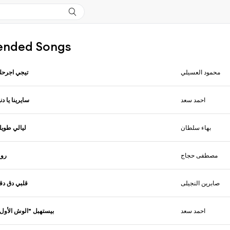
nded Songs
محمود العسيلي
تيجي اجرح
احمد سعد
سايرينا يا دني
بهاء سلطان
ليالي طويل
مصطفى حجاج
رو
صابرين النجيلى
قلبي دق دق
احمد سعد
بيستهبل "الوش الأو"