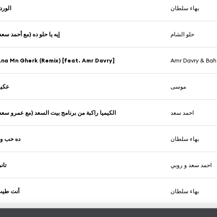
بهاء سلطان
الورد
حلو الشام
إيه يا حلو ده (مع أحمد سع)
na Mn Gherk (Remix) [feat. Amr Davry]
Amr Davry & Bah
موسى
عكين
احمد سعد
الكيميا راكبة من برنامج بيت السعد (مع عمرو سع)
بهاء سلطان
ده حب ول
احمد سعد و روبي
تان
بهاء سلطان
أنت طي