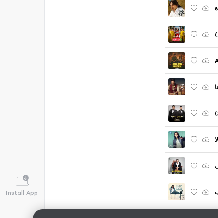
ة
د
A
ا
د
ا
ي
ب
Install App