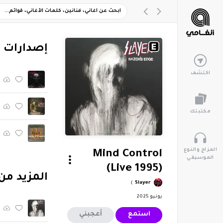
‏إصدارات 
اكتشف
مكتبتك
المزاج والنوع
Mind Control
الموسيقي
(Live 1995)
‏المزيد من ألبوم "Live
Slayer
يونيو 2025
استمع
أعجبني