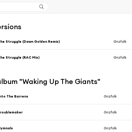
ersions
he Struggle (Dawn Golden Remix)
Grizfolk
he Struggle (RAC Mix)
Grizfolk
'album "Waking Up The Giants"
nto The Barrens
Grizfolk
Troublemaker
Grizfolk
Hymnals
Grizfolk