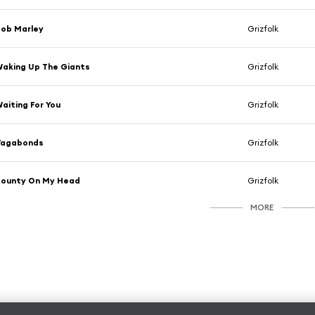
ob Marley
Grizfolk
aking Up The Giants
Grizfolk
aiting For You
Grizfolk
Vagabonds
Grizfolk
Bounty On My Head
Grizfolk
MORE