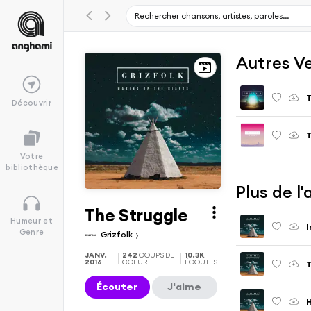
Autres V
T
Découvrir
T
Votre
bibliothèque
Plus de l
The Struggle
Humeur et
I
Genre
Grizfolk
JANV.
242
COUPS DE
10.3K
2016
COEUR
ÉCOUTES
Écouter
J'aime