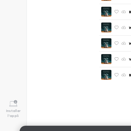
B
W
W
Installer
l'appli