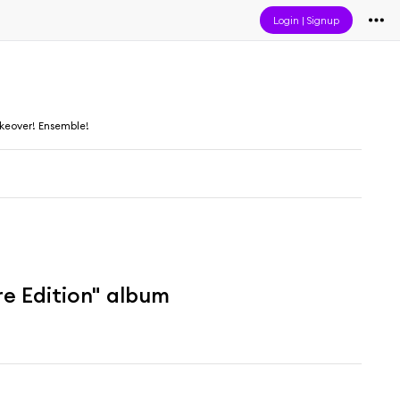
Login
|
Signup
keover! Ensemble!
re Edition" album