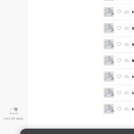
B
H
Install App