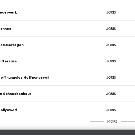
Feuerwerk
JORIS
Schnee
JORIS
Sommerregen
JORIS
ittersüss
JORIS
offnungslos Hoffnungsvoll
JORIS
Im Schneckenhaus
JORIS
Hollywood
JORIS
MORE