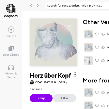
Other Ve
H
Explore
H
Your Library
H
Herz über Kopf
Mood &
Genre
More from
CIVO, KATI K & JORIS
DEC 2025
Play
Like
H