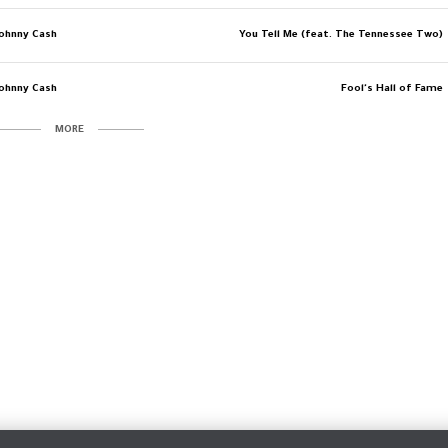
Johnny Cash
You Tell Me (feat. The Tennessee Two)
Johnny Cash
Fool's Hall of Fame
MORE