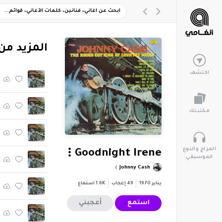
‏المزيد من ألبوم "ic (feat. The Tennessee Two
اكتشف
مكتبتك
المزاج والنوع
Goodnight Irene
الموسيقي
Johnny Cash
يناير 1970
49
إعجاب
1.6K
استماع
استمع
أعجبني